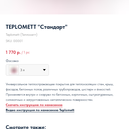
TEPLOMETT "Стандарт"
Teplomett (Теплометт)
SKU:
00001
1 770
р.
/
1 pc
Фасовка
3 л
Универсальное теплоотражающее покрытие для теплоизоляции стен, крыш,
фасадов, бетонных полов, различных трубопроводов, цистерн и ёмкостей.
Применяется внутри и снаружи по бетонным, кирпичным, оштукатуренным,
силикатным и загрунтованным металлическим поверхностям.
Скачать инструкцию по нанесению
Видео инструкция по нанесению Teplomett
Смотрите также: